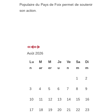
Populaire du Pays de Foix permet de soutenir
son action.
Année
Mois
Année
Mois
précédente
précédent
suivante
suivant
Août 2026
Lu
M
M
Je
Ve
Sa
Di
n
ar
er
u
n
m
m
1
2
3
4
5
6
7
8
9
10
11
12
13
14
15
16
17
18
19
20
21
22
23